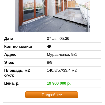
Дата
07 авг
05:36
Кол-во комнат
4К
Адрес
Муравленко, 9к1
Этаж
8
/
9
Площадь, м2
140,8
/
57
/
33,4
м2
о/ж/к
Цена, р.
19 900 000
р.
Подробнее