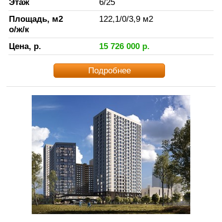
Этаж
6
/
25
Площадь, м2
122,1
/
0
/
3,9
м2
о/ж/к
Цена, р.
15 726 000
р.
Подробнее