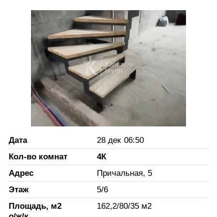
Дата
28 дек
06:50
Кол-во комнат
4К
Адрес
Причальная, 5
Этаж
5
/
6
Площадь, м2
162,2
/
80
/
35
м2
о/ж/к