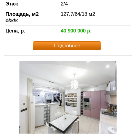
Этаж
2
/
4
Площадь, м2
127,7
/
64
/
18
м2
о/ж/к
Цена, р.
40 900 000
р.
Подробнее