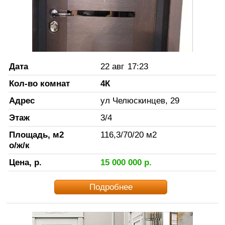
Дата
22 авг
17:23
Кол-во комнат
4К
Адрес
ул Челюскинцев, 29
Этаж
3
/
4
Площадь, м2
116,3
/
70
/
20
м2
о/ж/к
Цена, р.
15 000 000
р.
Подробнее