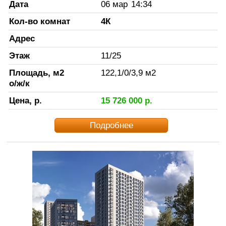
Дата
06 мар
14:34
Кол-во комнат
4К
Адрес
Этаж
11
/
25
Площадь, м2
122,1
/
0
/
3,9
м2
о/ж/к
Цена, р.
15 726 000
р.
Подробнее