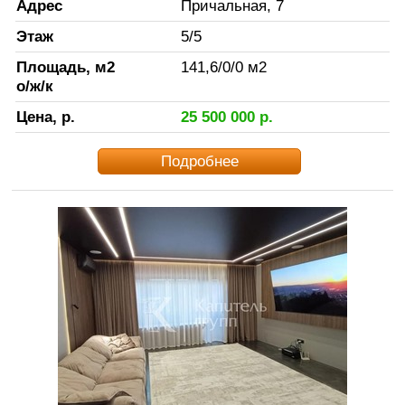
Адрес
Причальная, 7
Этаж
5
/
5
Площадь, м2
141,6
/
0
/
0
м2
о/ж/к
Цена, р.
25 500 000
р.
Подробнее