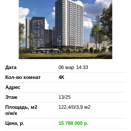
Дата
06 мар
14:33
Кол-во комнат
4К
Адрес
Этаж
13
/
25
Площадь, м2
122,4
/
0
/
3,9
м2
о/ж/к
Цена, р.
15 768 000
р.