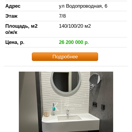
Адрес
ул Водопроводная, 6
Этаж
7
/
8
Площадь, м2
140
/
100
/
20
м2
о/ж/к
Цена, р.
26 200 000
р.
Подробнее