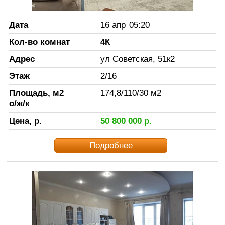
Дата
16 апр
05:20
Кол-во комнат
4К
Адрес
ул Советская, 51к2
Этаж
2
/
16
Площадь, м2
174,8
/
110
/
30
м2
о/ж/к
Цена, р.
50 800 000
р.
Подробнее