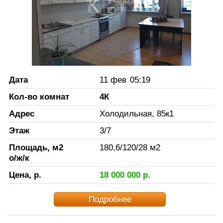
Дата
11 фев
05:19
Кол-во комнат
4К
Адрес
Холодильная, 85к1
Этаж
3
/
7
Площадь, м2
180,6
/
120
/
28
м2
о/ж/к
Цена, р.
18 000 000
р.
Подробнее