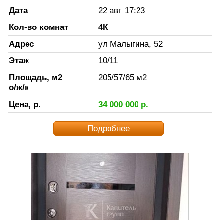
Дата
22 авг
17:23
Кол-во комнат
4К
Адрес
ул Малыгина, 52
Этаж
10
/
11
Площадь, м2
205
/
57
/
65
м2
о/ж/к
Цена, р.
34 000 000
р.
Подробнее