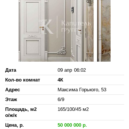
Дата
09 апр
06:02
Кол-во комнат
4К
Адрес
Максима Горького, 53
Этаж
6
/
9
Площадь, м2
165
/
100
/
45
м2
о/ж/к
Цена, р.
50 000 000
р.