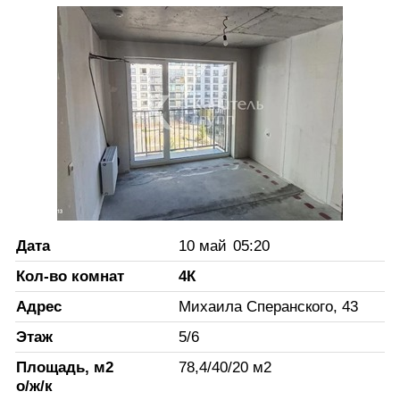
Дата
10 май
05:20
Кол-во комнат
4К
Адрес
Михаила Сперанского, 43
Этаж
5
/
6
Площадь, м2
78,4
/
40
/
20
м2
о/ж/к